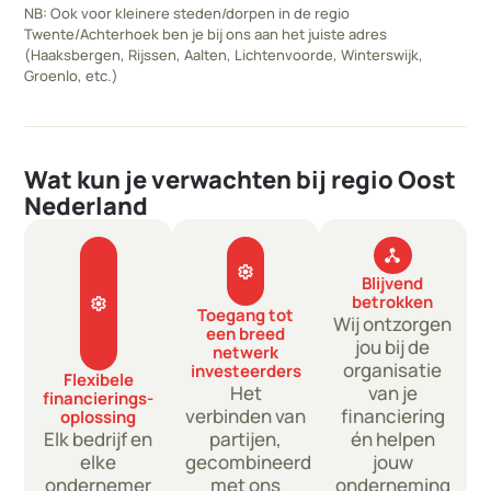
NB: Ook voor kleinere steden/dorpen in de regio
Twente/Achterhoek ben je bij ons aan het juiste adres
(Haaksbergen, Rijssen, Aalten, Lichtenvoorde, Winterswijk,
Groenlo, etc.)
Wat kun je verwachten bij regio Oost
Nederland
network_node
settings
Blijvend
betrokken
settings
Toegang tot
Wij ontzorgen
een breed
jou bij de
netwerk
organisatie
investeerders​
Flexibele
Het
van je
financierings­
verbinden van
financiering
oplossing
Elk bedrijf en
partijen,
én helpen
elke
gecombineerd
jouw
ondernemer
met ons
onderneming