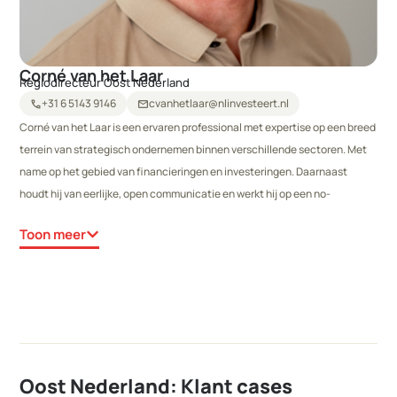
Corné van het Laar
Regiodirecteur Oost Nederland
+31 6 5143 9146
cvanhetlaar@nlinvesteert.nl
call
mail
Corné van het Laar is een ervaren professional met expertise op een breed
terrein van strategisch ondernemen binnen verschillende sectoren. Met
name op het gebied van financieringen en investeringen. Daarnaast
houdt hij van eerlijke, open communicatie en werkt hij op een no-
nonsense manier pragmatisch samen. Hij streeft naar een hoge
Toon meer
kwaliteitsstandaard, een goede oplossing en een vlotte afhandeling.
Oost Nederland: Klant cases