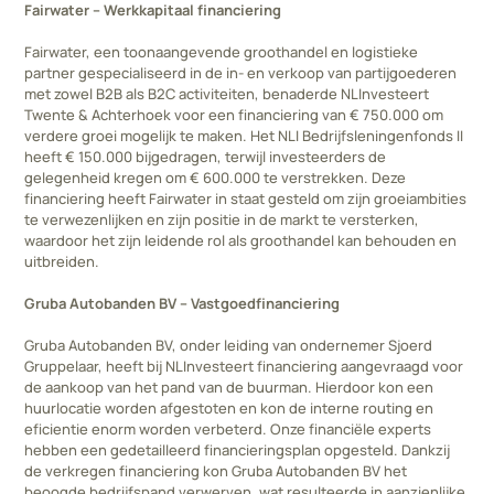
Fairwater – Werkkapitaal financiering
Fairwater, een toonaangevende groothandel en logistieke
partner gespecialiseerd in de in- en verkoop van partijgoederen
met zowel B2B als B2C activiteiten, benaderde NLInvesteert
Twente & Achterhoek voor een financiering van € 750.000 om
verdere groei mogelijk te maken. Het NLI Bedrijfsleningenfonds II
heeft € 150.000 bijgedragen, terwijl investeerders de
gelegenheid kregen om € 600.000 te verstrekken. Deze
financiering heeft Fairwater in staat gesteld om zijn groeiambities
te verwezenlijken en zijn positie in de markt te versterken,
waardoor het zijn leidende rol als groothandel kan behouden en
uitbreiden.
Gruba Autobanden BV – Vastgoedfinanciering
Gruba Autobanden BV, onder leiding van ondernemer Sjoerd
Gruppelaar, heeft bij NLInvesteert financiering aangevraagd voor
de aankoop van het pand van de buurman. Hierdoor kon een
huurlocatie worden afgestoten en kon de interne routing en
eficientie enorm worden verbeterd. Onze financiële experts
hebben een gedetailleerd financieringsplan opgesteld. Dankzij
de verkregen financiering kon Gruba Autobanden BV het
beoogde bedrijfspand verwerven, wat resulteerde in aanzienlijke