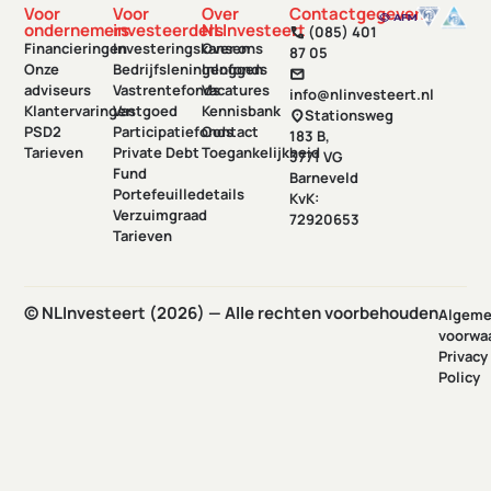
Voor
Voor
Over
Contactgegevens
ondernemers
investeerders
NLInvesteert
(085) 401
call
Financieringen
Investeringskansen
Over ons
87 05
Onze
Bedrijfsleningenfonds
Inloggen
mail
adviseurs
Vastrentefonds
Vacatures
info@nlinvesteert.nl
Klantervaringen
Vastgoed
Kennisbank
Stationsweg
location_on
PSD2
Participatiefonds
Contact
183 B,
Tarieven
Private Debt
Toegankelijkheid
3771 VG
Fund
Barneveld
Portefeuilledetails
KvK:
Verzuimgraad
72920653
Tarieven
© NLInvesteert (2026) — Alle rechten voorbehouden
Algem
voorwa
Privacy
Policy