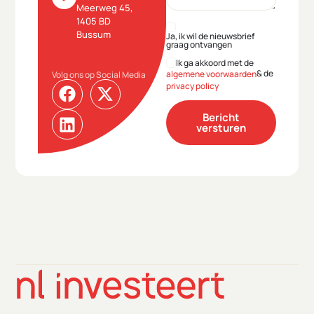
Meerweg 45,
1405 BD
Bussum
Ja, ik wil de nieuwsbrief
graag ontvangen
Ik ga akkoord met de
& de
algemene voorwaarden
Volg ons op Social Media
privacy policy
Bericht
versturen