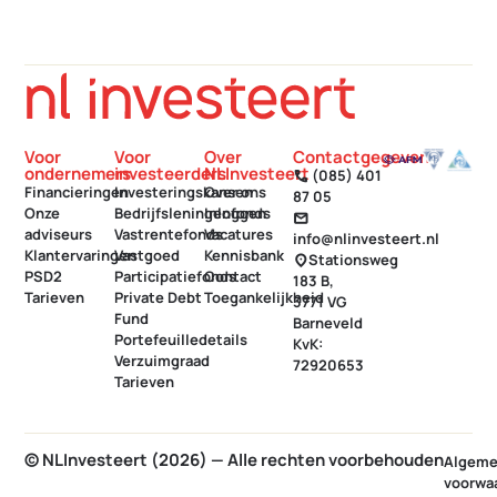
Voor
Voor
Over
Contactgegevens
ondernemers
investeerders
NLInvesteert
(085) 401
call
Financieringen
Investeringskansen
Over ons
87 05
Onze
Bedrijfsleningenfonds
Inloggen
mail
adviseurs
Vastrentefonds
Vacatures
info@nlinvesteert.nl
Klantervaringen
Vastgoed
Kennisbank
Stationsweg
location_on
PSD2
Participatiefonds
Contact
183 B,
Tarieven
Private Debt
Toegankelijkheid
3771 VG
Fund
Barneveld
Portefeuilledetails
KvK:
Verzuimgraad
72920653
Tarieven
© NLInvesteert (2026) — Alle rechten voorbehouden
Algem
voorwa