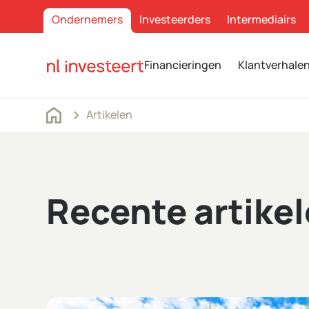
Ondernemers
Investeerders
Intermediairs
Financieringen
Klantverhale
Artikelen
Recente artike