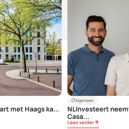
shoppingmode
Algemeen
art met Haags ka...
NLInvesteert neemt
Casa...
Lees verder
arrow_forward