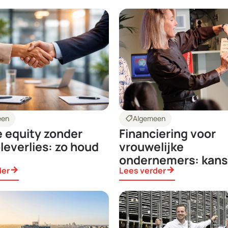
een
shoppingmode
Algemeen
e equity zonder
Financiering voor
leverlies: zo houd
vrouwelijke
ondernemers: kanse
der
arrow_forward
Lees verder
arrow_forward