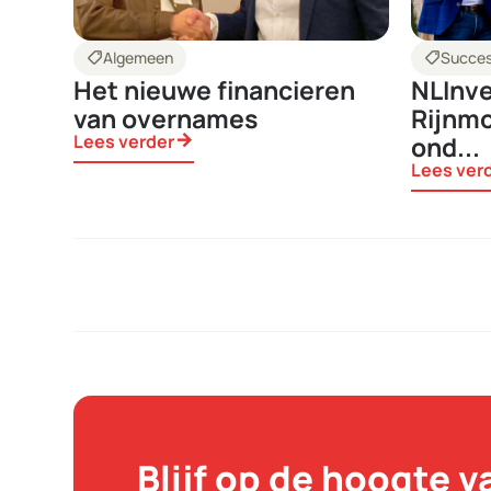
shoppingmode
Algemeen
shoppingmode
Succes
Het nieuwe financieren
NLInve
van overnames
Rijnmo
Lees verder
arrow_forward
ond...
Lees ver
Blijf op de hoogte v