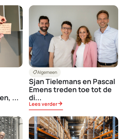
shoppingmode
Algemeen
Sjan Tielemans en Pascal
Emens treden toe tot de
n, ...
di...
Lees verder
arrow_forward