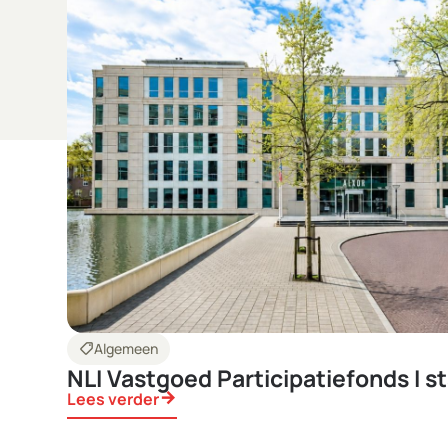
shoppingmode
Algemeen
NLI Vastgoed Participatiefonds I st
Lees verder
arrow_forward