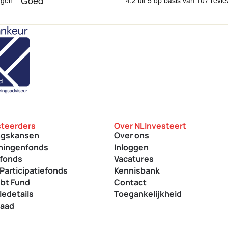
steerders
Over NLInvesteert
ngskansen
Over ons
eningenfonds
Inloggen
efonds
Vacatures
Participatiefonds
Kennisbank
ebt Fund
Contact
ledetails
Toegankelijkheid
raad