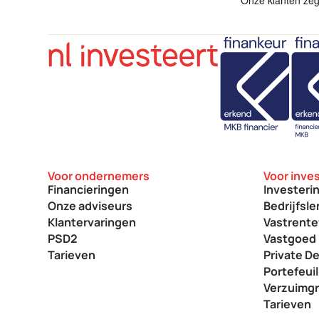
Voor ondernemers
Voor inve
Financieringen
Investeri
Onze adviseurs
Bedrijfsl
Klantervaringen
Vastrent
PSD2
Vastgoed 
Tarieven
Private D
Portefeuil
Verzuimg
Tarieven