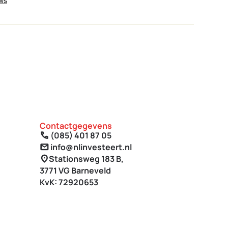
Contactgegevens
(085) 401 87 05
call
info@nlinvesteert.nl
mail
Stationsweg 183 B,
location_on
3771 VG Barneveld
KvK: 72920653