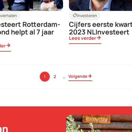
verhalen
shoppingmode
Investeren
steert Rotterdam-
Cijfers eerste kwar
nd helpt al 7 jaar
2023 NLInvesteert
Lees verder
arrow_forward
der
arrow_forward
Volgende
…
1
2
an