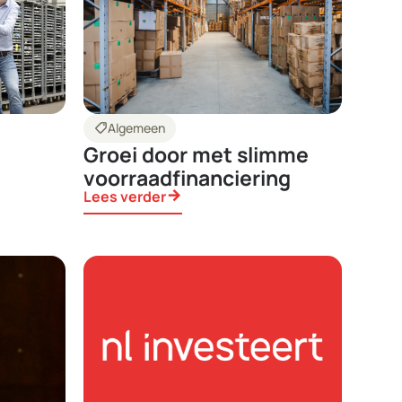
shoppingmode
Algemeen
Groei door met slimme
voorraadfinanciering
Lees verder
arrow_forward