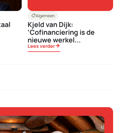
shoppingmode
Algemeen
taal
Kjeld van Dijk:
‘Cofinanciering is de
nieuwe werkel...
Lees verder
arrow_forward