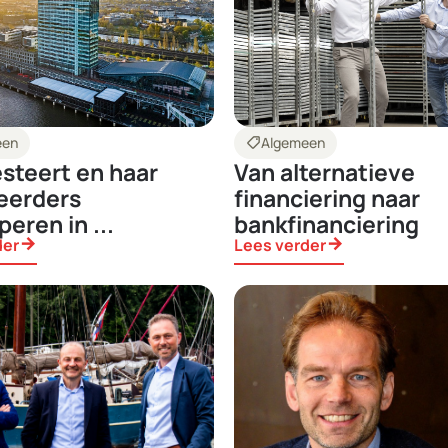
een
shoppingmode
Algemeen
steert en haar
Van alternatieve
eerders
financiering naar
peren in ...
bankfinanciering
der
arrow_forward
Lees verder
arrow_forward