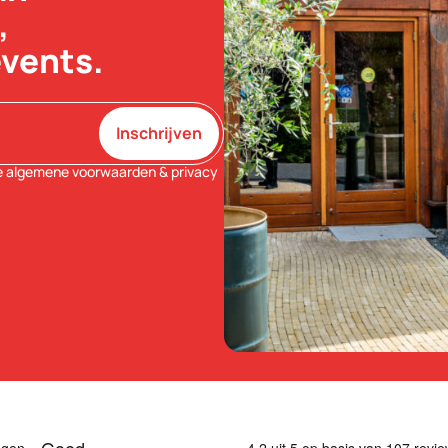
,
events.
Inschrijven
e
algemene voorwaarden
&
privacy