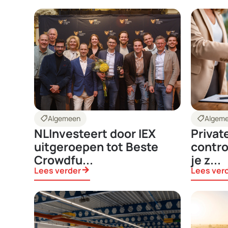
shoppingmode
Algemeen
shoppingmode
Algem
NLInvesteert door IEX
Privat
uitgeroepen tot Beste
contro
Crowdfu...
je z...
Lees verder
arrow_forward
Lees ver