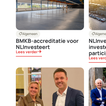
shoppingmode
Algemeen
shoppingmode
Algem
BMKB-accreditatie voor
NLInve
NLInvesteert
invest
Lees verder
arrow_forward
partici
Lees ver