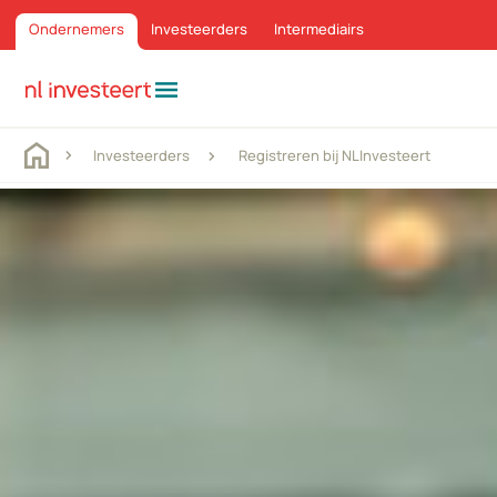
Ondernemers
Investeerders
Intermediairs
menu
Investeerders
Registreren bij NLInvesteert