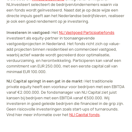
NLInvesteert selecteert de bedrijven/ondernemers waarin via
een fonds wordt geïnvesteerd. Naast dat je op deze wijze een
directe impuls geeft aan het Nederlandse bedrijfsleven, realiseer
je ook een goed rendement op je investering.
Investeren in vastgoed:
Het
NLI Vastgoed Participatiefonds
investeert als equity-partner in toonaangevende
vastgoedprojecten in Nederland. Het fonds richt zich op value-
add projecten binnen residentieel en commercieel vastgoed,
waarbij actief waarde wordt gecreëerd door optimalisatie,
verduurzaming, en herontwikkeling. Participeren kan vanaf een
commitment van EUR 250.000, met een eerste capital call van
minimaal EUR 100.000.
NLI Capital springt in een gat in de markt:
Het traditionele
private equity heeft een voorkeur voor bedrijven met een EBITDA
vanaf €2.000.000. De fondsmanager van NLI Capital ziet juist
kansen bij bedrijven met een EBITDA vanaf €500.000. Wij
investeren in goed geleide bedrijven die financieel in de grip zijn.
Geen risicovolle investeringen zoals start-ups of turnarounds.
Vind hier meer informatie over het
NLI Capital fonds
.