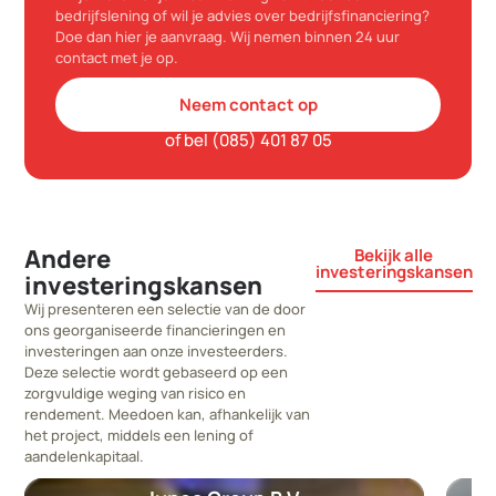
bedrijfslening of wil je advies over bedrijfsfinanciering?
Doe dan hier je aanvraag. Wij nemen binnen 24 uur
contact met je op.
Neem contact op
of bel (085) 401 87 05
Andere
Bekijk alle
investeringskansen
investeringskansen
Wij presenteren een selectie van de door
ons georganiseerde financieringen en
investeringen aan onze investeerders.
Deze selectie wordt gebaseerd op een
zorgvuldige weging van risico en
rendement. Meedoen kan, afhankelijk van
het project, middels een lening of
aandelenkapitaal.