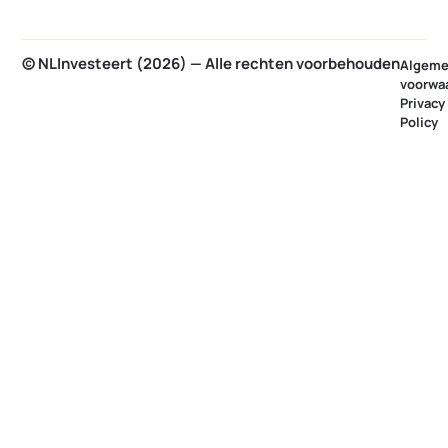
© NLInvesteert (2026) — Alle rechten voorbehouden
Algem
voorwa
Privacy
Policy