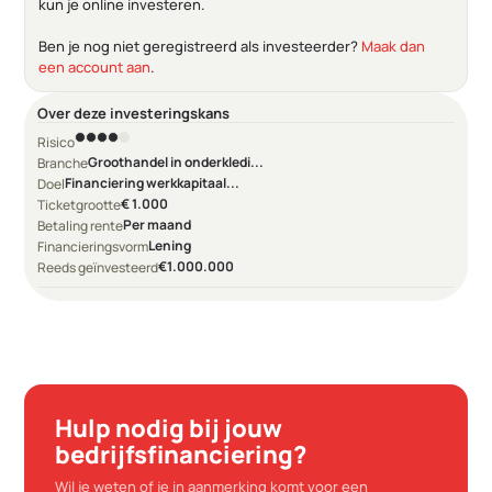
kun je online investeren.
Ben je nog niet geregistreerd als investeerder?
Maak dan
een account aan
.
Over deze investeringskans
Risico
Groothandel in onderkledi...
Branche
Financiering werkkapitaal...
Doel
€ 1.000
Ticketgrootte
Per maand
Betaling rente
Lening
Financieringsvorm
€1.000.000
Reeds geïnvesteerd
Hulp nodig bij jouw
bedrijfsfinanciering?
Wil je weten of je in aanmerking komt voor een