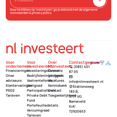
arrow_forward
Door te klikken op 'inschrijven' ga je akkoord met de
algemene
voorwaarden
&
privacy policy
.
Voor
Voor
Over
Contactgegevens
ondernemers
investeerders
NLInvesteert
(085) 401
call
Financieringen
Investeringskansen
Over ons
87 05
Onze
Bedrijfsleningenfonds
Inloggen
mail
adviseurs
Vastrentefonds
Vacatures
info@nlinvesteert.nl
Klantervaringen
Vastgoed
Kennisbank
Stationsweg
location_on
PSD2
Participatiefonds
Contact
183 B,
Tarieven
Private Debt
Toegankelijkheid
3771 VG
Fund
Barneveld
Portefeuilledetails
KvK:
Verzuimgraad
72920653
Tarieven