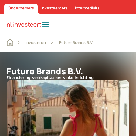
Ondernemers
Investeerders
Intermediairs
menu
Investeren
Future Brands B.V.
Future Brands B.V.
Financiering werkkapitaal en winkelinrichting