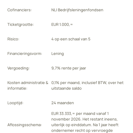
Cofinanciers:
NLI Bedrijfsleningenfondsen
Ticketgrootte:
EUR 1.000,=
Risico:
4 op een schaal van 5
Financieringsvorm:
Lening
Vergoeding:
9,7% rente per jaar
Kosten administratie &
0,1% per maand, inclusief BTW, over het
informatie:
uitstaande saldo
Looptijd:
24 maanden
EUR 33.333,= per maand vanaf 1
november 2026. Het restant ineens,
Aflossingsschema:
uiterlijk op einddatum. Na 1 jaar heeft
ondernemer recht op vervroegde