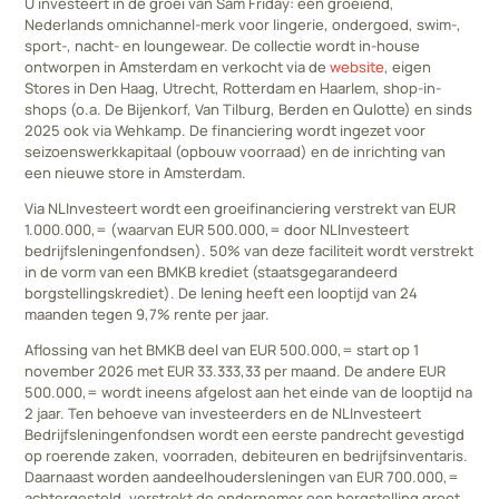
U investeert in de groei van Sam Friday: een groeiend,
Nederlands omnichannel-merk voor lingerie, ondergoed, swim-,
sport-, nacht- en loungewear. De collectie wordt in-house
ontworpen in Amsterdam en verkocht via de
website
, eigen
Stores in Den Haag, Utrecht, Rotterdam en Haarlem, shop-in-
shops (o.a. De Bijenkorf, Van Tilburg, Berden en Qulotte) en sinds
2025 ook via Wehkamp. De financiering wordt ingezet voor
seizoenswerkkapitaal (opbouw voorraad) en de inrichting van
een nieuwe store in Amsterdam.
Via NLInvesteert wordt een groeifinanciering verstrekt van EUR
1.000.000,= (waarvan EUR 500.000,= door NLInvesteert
bedrijfsleningenfondsen). 50% van deze faciliteit wordt verstrekt
in de vorm van een BMKB krediet (staatsgegarandeerd
borgstellingskrediet). De lening heeft een looptijd van 24
maanden tegen 9,7% rente per jaar.
Aflossing van het BMKB deel van EUR 500.000,= start op 1
november 2026 met EUR 33.333,33 per maand. De andere EUR
500.000,= wordt ineens afgelost aan het einde van de looptijd na
2 jaar. Ten behoeve van investeerders en de NLInvesteert
Bedrijfsleningenfondsen wordt een eerste pandrecht gevestigd
op roerende zaken, voorraden, debiteuren en bedrijfsinventaris.
Daarnaast worden aandeelhoudersleningen van EUR 700.000,=
achtergesteld, verstrekt de ondernemer een borgstelling groot