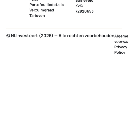
Barneveld
Portefeuilledetails
KvK:
Verzuimgraad
72920653
Tarieven
© NLInvesteert (2026) — Alle rechten voorbehouden
Algem
voorwa
Privacy
Policy