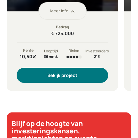
Meer info
Bedrag
€ 725.000
Rente
Risico
Looptijd
Investeerders
10,50%
36 mnd.
213
Kredietnemer
Kr
Junea Group B.V.
Bekijk project
Branche
B
Verhuur vendingmachines
Doel
Do
Financieren vendingmachin...
Ticketgrootte
Ti
€ 1.000
Betaling rente
Be
Per maand
Reeds geïnvesteerd
Re
€725.000
Blijf op de hoogte van
investeringskansen,