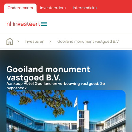
Ondernemers
Investeerders
Intermediairs
menu
Investeren
Gooiland monument vastgoed B.V.
Gooiland monument
vastgoed B.V.
Aankoop Hotel Gooiland en verbouwing vastgoed. 2e
hypotheek