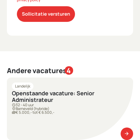
Sollicitatie versturen
Andere vacatures
4
Landelijk
Openstaande vacature: Senior
Administrateur
32 - 40 uur
schedule
Barneveld (hybride)
location_on
€ 5.000,- tot € 6.500,-
payments
arrow_forward
arrow_forward