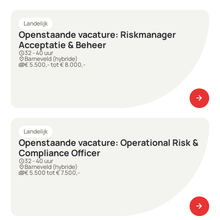
Landelijk
Openstaande vacature: Riskmanager
Acceptatie & Beheer
32 - 40 uur
schedule
Barneveld (hybride)
location_on
€ 5.500,- tot € 8.000,-
payments
arrow_forward
arrow_forward
Landelijk
Openstaande vacature: Operational Risk &
Compliance Officer
32 - 40 uur
schedule
Barneveld (hybride)
location_on
€ 5.500 tot € 7.500,-
payments
arrow_forward
arrow_forward