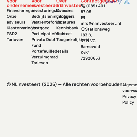
Voor
Voor
Over
Contactgegevens
ondernemers
investeerders
NLInvesteert
(085) 401
call
Financieringen
Investeringskansen
Over ons
87 05
Onze
Bedrijfsleningenfonds
Inloggen
mail
adviseurs
Vastrentefonds
Vacatures
info@nlinvesteert.nl
Klantervaringen
Vastgoed
Kennisbank
Stationsweg
location_on
PSD2
Participatiefonds
Contact
183 B,
Tarieven
Private Debt
Toegankelijkheid
3771 VG
Fund
Barneveld
Portefeuilledetails
KvK:
Verzuimgraad
72920653
Tarieven
© NLInvesteert (2026) — Alle rechten voorbehouden
Algem
voorwa
Privacy
Policy