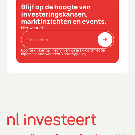
Blijf op de hoogte van
investeringskansen,
marktinzichten en events.
Nieuwsbrief
arrow_forward
Door te klikken op 'inschrijven' ga je akkoord met de
algemene voorwaarden
&
privacy policy
.