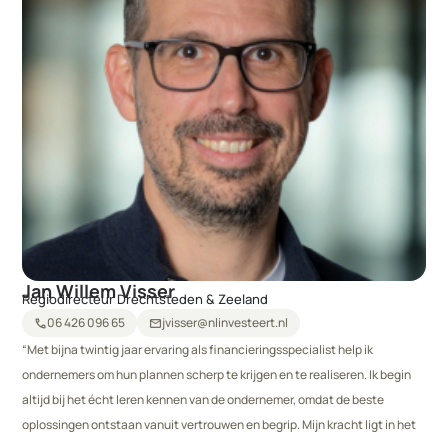
Jan Willem Visser
Regiodirecteur Drechtsteden & Zeeland
06 426 096 65
jvisser@nlinvesteert.nl
call
mail
“Met bijna twintig jaar ervaring als financieringsspecialist help ik
ondernemers om hun plannen scherp te krijgen en te realiseren. Ik begin
altijd bij het écht leren kennen van de ondernemer, omdat de beste
oplossingen ontstaan vanuit vertrouwen en begrip. Mijn kracht ligt in het