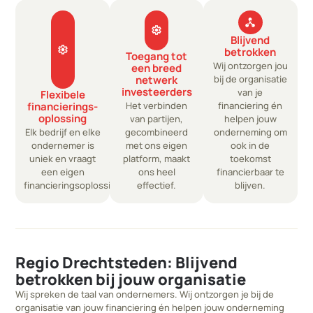
network_node
settings
Blijvend
settings
betrokken
Toegang tot
Wij ontzorgen jou
een breed
netwerk
bij de organisatie
investeerders​
van je
Flexibele
financierings­
Het verbinden
financiering én
oplossing
van partijen,
helpen jouw
Elk bedrijf en elke
gecombineerd
onderneming om
ondernemer is
met ons eigen
ook in de
uniek en vraagt
platform, maakt
toekomst
een eigen
ons heel
financierbaar te
financieringsoplossing
effectief.
blijven.
Regio Drechtsteden: Blijvend
betrokken bij jouw organisatie
Wij spreken de taal van ondernemers. Wij ontzorgen je bij de
organisatie van jouw financiering én helpen jouw onderneming