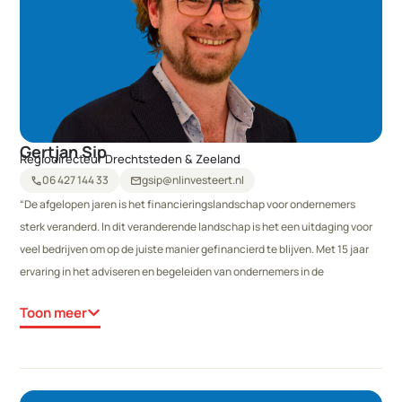
Gertjan Sip
Regiodirecteur Drechtsteden & Zeeland
06 427 144 33
gsip@nlinvesteert.nl
call
mail
“De afgelopen jaren is het financieringslandschap voor ondernemers
sterk veranderd. In dit veranderende landschap is het een uitdaging voor
veel bedrijven om op de juiste manier gefinancierd te blijven. Met 15 jaar
ervaring in het adviseren en begeleiden van ondernemers in de
verschillende fases van hun ondernemerschap, zet ik me graag in om de
Toon meer
meest passende financiering voor uw plannen te organiseren. Ik
organiseer niet alleen jouw bedrijfsfinanciering, ook daarna blijf ik graag
betrokken om jou te kunnen te ondersteunen en scherp te houden. Ik heb
mij in 2019 bij NLInvesteert aangesloten omdat NLInvesteert staat voor