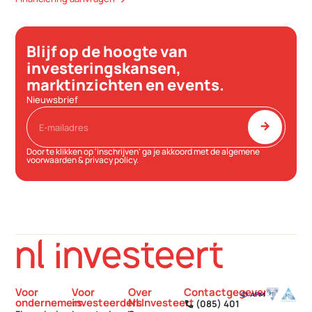
Blijf op de hoogte van
investeringskansen,
marktinzichten en events.
Nieuwsbrief
arrow_forward
Door te klikken op 'inschrijven' ga je akkoord met de
algemene
voorwaarden
&
privacy policy
.
Voor
Voor
Over
Contactgegevens
ondernemers
investeerders
NLInvesteert
(085) 401
call