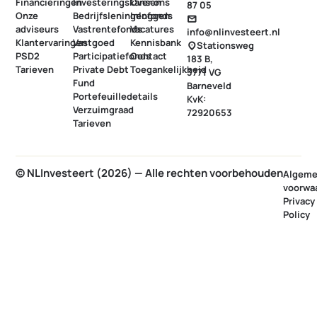
Financieringen
Investeringskansen
Over ons
87 05
Onze
Bedrijfsleningenfonds
Inloggen
mail
adviseurs
Vastrentefonds
Vacatures
info@nlinvesteert.nl
Klantervaringen
Vastgoed
Kennisbank
Stationsweg
location_on
PSD2
Participatiefonds
Contact
183 B,
Tarieven
Private Debt
Toegankelijkheid
3771 VG
Fund
Barneveld
Portefeuilledetails
KvK:
Verzuimgraad
72920653
Tarieven
© NLInvesteert (2026) — Alle rechten voorbehouden
Algem
voorwa
Privacy
Policy