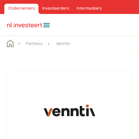
Ondernemers
Investeerders
Intermediairs
menu
Partners
Venntiv