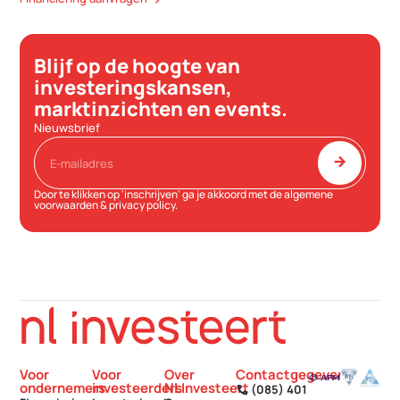
Blijf op de hoogte van
investeringskansen,
marktinzichten en events.
Nieuwsbrief
arrow_forward
Door te klikken op 'inschrijven' ga je akkoord met de
algemene
voorwaarden
&
privacy policy
.
Voor
Voor
Over
Contactgegevens
ondernemers
investeerders
NLInvesteert
(085) 401
call