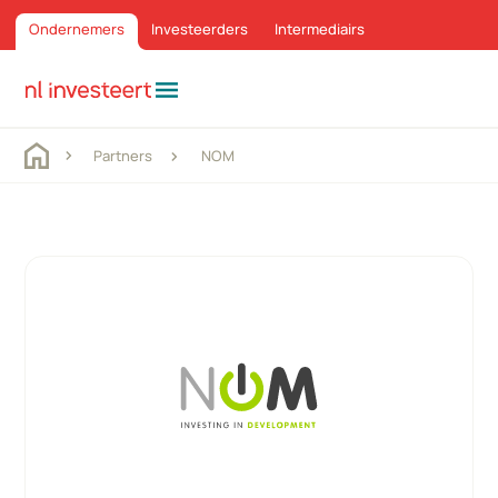
Ondernemers
Investeerders
Intermediairs
menu
Partners
NOM