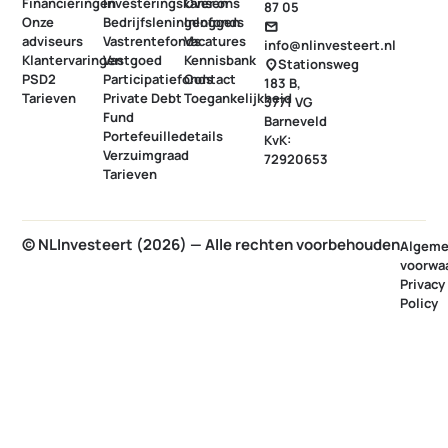
Financieringen
Investeringskansen
Over ons
87 05
Onze
Bedrijfsleningenfonds
Inloggen
mail
adviseurs
Vastrentefonds
Vacatures
info@nlinvesteert.nl
Klantervaringen
Vastgoed
Kennisbank
Stationsweg
location_on
PSD2
Participatiefonds
Contact
183 B,
Tarieven
Private Debt
Toegankelijkheid
3771 VG
Fund
Barneveld
Portefeuilledetails
KvK:
Verzuimgraad
72920653
Tarieven
© NLInvesteert (2026) — Alle rechten voorbehouden
Algem
voorwa
Privacy
Policy