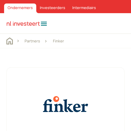
Ondernemers
Investeerders
Intermediairs
menu
Partners
Finker