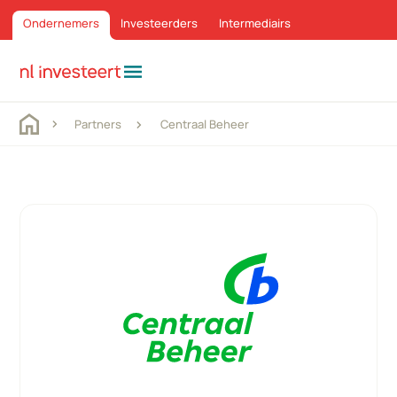
Ondernemers
Investeerders
Intermediairs
menu
Partners
Centraal Beheer