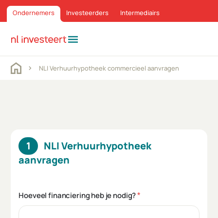
Ondernemers
Investeerders
Intermediairs
menu
NLI Verhuurhypotheek commercieel aanvragen
NLI Verhuurhypotheek
aanvragen
Hoeveel financiering heb je nodig?
*