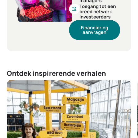
managers
Toegang tot een
account_balance
breed netwerk
investeerders
Financiering
aanvragen
Ontdek inspirerende verhalen