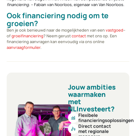
financiering.
– Fabian van Noorloos, eigenaar van Van Noorloos.
Ook financiering nodig om te
groeien?
Ben je ook benieuwd naar de mogelijkheden van een
vastgoed
–
of
groeifinanciering
? Neem gerust
contact
met ons op. Een
financiering aanvragen kan eenvoudig via ons online
aanvraagformulier
.
Jouw ambities
waarmaken
met
NLInvesteert?
Flexibele
monitoring
financieringsoplossingen
Direct contact
voice_selection
met regionale