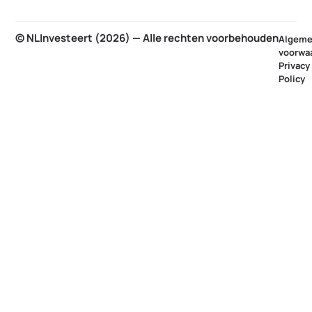
© NLInvesteert (2026) — Alle rechten voorbehouden
Algem
voorwa
Privacy
Policy