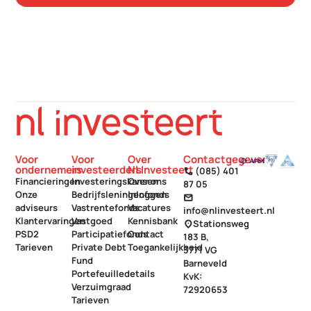
Voor
Voor
Over
Contactgegevens
ondernemers
investeerders
NLInvesteert
(085) 401
call
Financieringen
Investeringskansen
Over ons
87 05
Onze
Bedrijfsleningenfonds
Inloggen
mail
adviseurs
Vastrentefonds
Vacatures
info@nlinvesteert.nl
Klantervaringen
Vastgoed
Kennisbank
Stationsweg
location_on
PSD2
Participatiefonds
Contact
183 B,
Tarieven
Private Debt
Toegankelijkheid
3771 VG
Fund
Barneveld
Portefeuilledetails
KvK:
Verzuimgraad
72920653
Tarieven