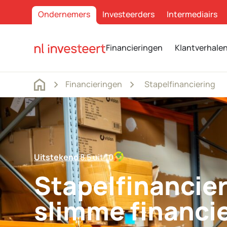
Ondernemers
Investeerders
Intermediairs
Financieringen
Klantverhale
Financieringen
Stapelfinanciering
Uitstekend
8.5 uit 10
Stapelfinancier
slimme financi