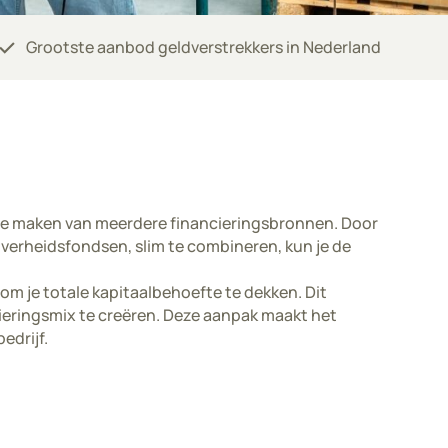
check
Grootste aanbod geldverstrekkers in Nederland
k te maken van meerdere financieringsbronnen. Door
overheidsfondsen, slim te combineren, kun je de
om je totale kapitaalbehoefte te dekken. Dit
cieringsmix te creëren. Deze aanpak maakt het
edrijf.