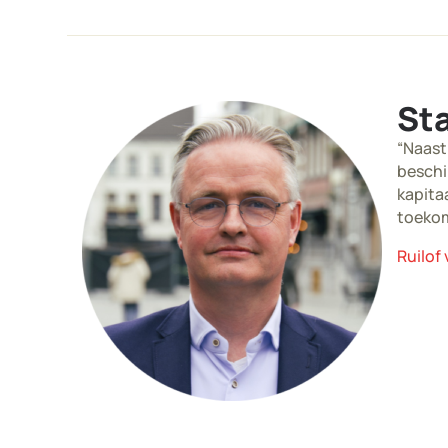
Sta
“Naast
beschi
kapita
toekom
Ruilof