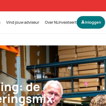
n
Vind jouw adviseur
Over NLInvesteert
person
Inloggen
ing: de
eringsmix