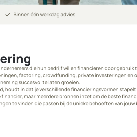
check
Binnen één werkdag advies
iering
ondernemers die hun bedrijf willen financieren door gebrui
eningen, factoring, crowdfunding, private investeringen en 
eming succesvol te laten groeien.
, houdt in dat je verschillende financieringsvormen stapelt 
le financier, maar meerdere bronnen inzet om de beste finan
gen te vinden die passen bij de unieke behoeften van jouw b