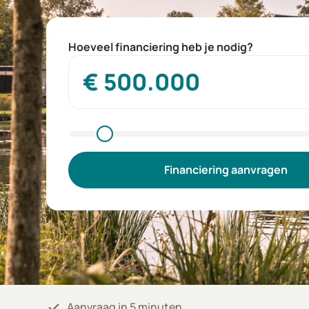
Hoeveel financiering heb je nodig?
Financiering aanvragen
check
Aanvraag in 5 minuten