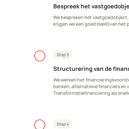
Bespreek het vastgoedobje
We bespreken het vastgoedobject, 
krijgen we een goed beeld van het 
check
Stap 3
Structurering van de finan
We werken het financieringsvoorstel
banken, alternatieve financiers en 
Transformatiefinanciering als snell
check
Stap 4