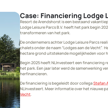
Case: Financiering Lodge 
Resort de Arendshorst is een bestaand vakantiepa
Lodge Leisure Parcs B.V. heeft het park begin 2
transformeren van het park.
De ondernemers achter Lodge Leisure Parcs rea
chalets onder de naam “Lodges aan de Vecht”. Het
hectare grond uitstekende mogelijkheden voor h
Begin 2025 heeft NLInvesteert een financiering 
het park. Een jaar later werd de samenwerking ve
herfinancieren.
De financiering is begeleidt door collega
Stefan A
NLInvesteert. Meer informatie over het nieuwe pa
Vecht
.