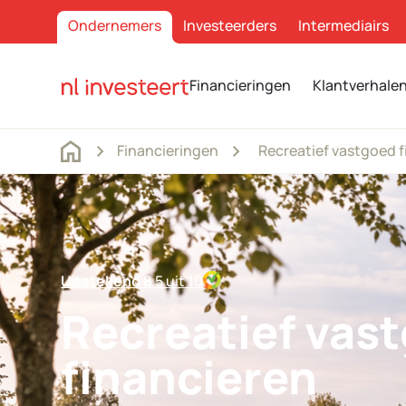
Ondernemers
Investeerders
Intermediairs
Financieringen
Klantverhale
Financieringen
Recreatief vastgoed f
Uitstekend
8.5 uit 10
Recreatief vas
financieren