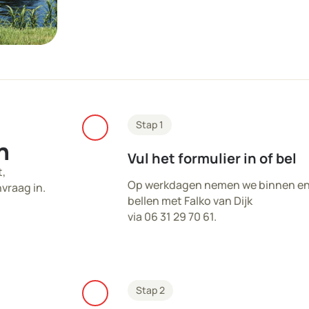
check
Stap 1
n
Vul het formulier in of bel
t,
Op werkdagen nemen we binnen enke
nvraag in.
bellen met Falko van Dijk
via 06 31 29 70 61.
check
Stap 2