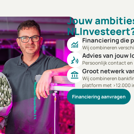
Jouw ambitie
NLInvesteert
Financiering die p
monitoring
Wij combineren verschi
Advies van jouw l
voice_selection
Persoonlijk contact en
Groot netwerk va
account_balance
Wij combineren bankfin
platform met >12.000 i
Financiering aanvragen