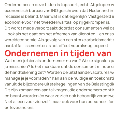
Ondernemen in deze tijden is topsport, echt. Afgelopen w
economisch bureau van ING geschreven dat Nederland in
recessie is beland. Maar wat is dat eigenlijk? Vastgesteld
economie voor het tweede kwartaal op rij gekrompen is.
Dit wordt mede veroorzaakt doordat consumenten wel de
– ook als het gaat om het afnemen van diensten – en er s
wereldeconomie. Als gevolg van een sterke arbeidsmarkt en
aantal faillissementen is het effect vooralsnog beperkt.
Ondernemen in tijden van
Wat merk je hier als ondernemer nu van? Welke signalen p
je misschien? Is het merkbaar dat de consument minder ui
de handtekening zet? Worden de uitstaande vacatures wel
manage je je voorraden? Kan aan de huidige en toekomsti
vanuit de bijzondere uitstelregelingen van de Belasting
Dit zijn zomaar een aantal vragen, die ondernemers con
en beantwoorden én waar ze zich ook behoorlijk verantwoo
Niet alleen voor zichzelf, maar ook voor hun personeel, fam
en leveranciers.