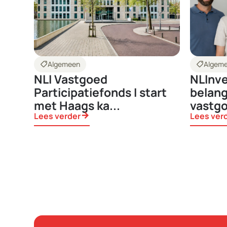
shoppingmode
Algemeen
shoppingmode
Algem
NLI Vastgoed
NLInv
Participatiefonds I start
belang
met Haags ka...
vastgo
Lees verder
arrow_forward
Lees ver