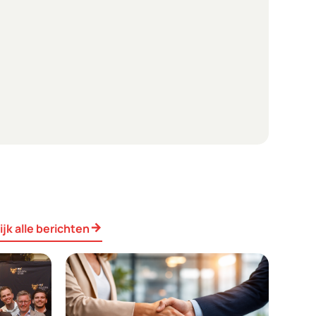
ijk alle berichten
arrow_forward