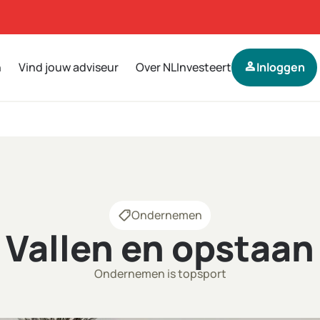
n
Vind jouw adviseur
Over NLInvesteert
person
Inloggen
Ondernemen
Vallen en opstaan
Ondernemen is topsport