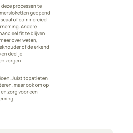
n deze processen te
emersloketten geopend
fiscaal of commercieel
derneming. Andere
ncieel fit te blijven
r meer over weten,
boekhouder of de erkend
 en deel je
en zorgen.
doen. Juist topatleten
beteren, maar ook om op
l en zorg voor een
neming.