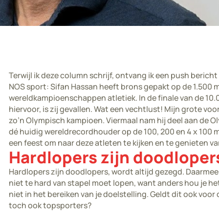
Terwijl ik deze column schrijf, ontvang ik een push berich
NOS sport: Sifan Hassan heeft brons gepakt op de 1.500 m
wereldkampioenschappen atletiek. In de finale van de 10.
hiervoor, is zij gevallen. Wat een vechtlust! Mijn grote voo
zo’n Olympisch kampioen. Viermaal nam hij deel aan de Ol
dé huidig wereldrecordhouder op de 100, 200 en 4 x 100 me
een feest om naar deze atleten te kijken en te genieten v
Hardlopers zijn doodloper
Hardlopers zijn doodlopers, wordt altijd gezegd. Daarmee
niet te hard van stapel moet lopen, want anders hou je het 
niet in het bereiken van je doelstelling. Geldt dit ook voo
toch ook topsporters?