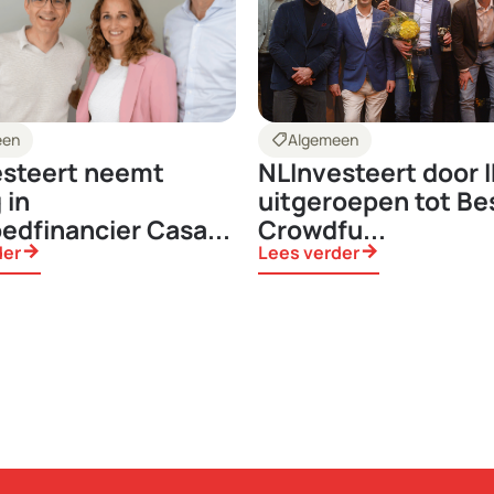
een
shoppingmode
Algemeen
esteert neemt
NLInvesteert door 
 in
uitgeroepen tot Be
edfinancier Casa...
Crowdfu...
der
arrow_forward
Lees verder
arrow_forward