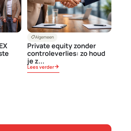
shoppingmode
Algemeen
IEX
Private equity zonder
ste
controleverlies: zo houd
je z...
Lees verder
arrow_forward