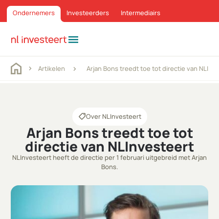
Ondernemers
Investeerders
Intermediairs
menu
Artikelen
Arjan Bons treedt toe tot directie van NLInv
Over NLInvesteert
Arjan Bons treedt toe tot
directie van NLInvesteert
NLInvesteert heeft de directie per 1 februari uitgebreid met Arjan
Bons.