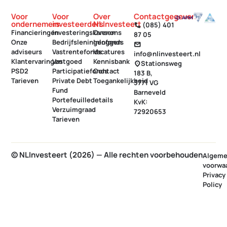
Voor
Voor
Over
Contactgegevens
ondernemers
investeerders
NLInvesteert
(085) 401
call
Financieringen
Investeringskansen
Over ons
87 05
Onze
Bedrijfsleningenfonds
Inloggen
mail
adviseurs
Vastrentefonds
Vacatures
info@nlinvesteert.nl
Klantervaringen
Vastgoed
Kennisbank
Stationsweg
location_on
PSD2
Participatiefonds
Contact
183 B,
Tarieven
Private Debt
Toegankelijkheid
3771 VG
Fund
Barneveld
Portefeuilledetails
KvK:
Verzuimgraad
72920653
Tarieven
© NLInvesteert (2026) — Alle rechten voorbehouden
Algem
voorwa
Privacy
Policy