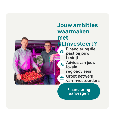
Jouw ambities
waarmaken
met
NLInvesteert?
Financiering die
monitoring
past bij jouw
bedrijf
Advies van jouw
voice_selection
lokale
regioadviseur
Groot netwerk
account_balance
van investeerders
Financiering
aanvragen