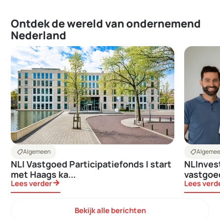
Ontdek de wereld van ondernemend
Nederland
Algemeen
Algeme
shoppingmode
shoppingmode
NLI Vastgoed Participatiefonds I start
NLInves
met Haags ka...
vastgoed
Lees verder
arrow_forward
Lees verd
Bekijk alle berichten