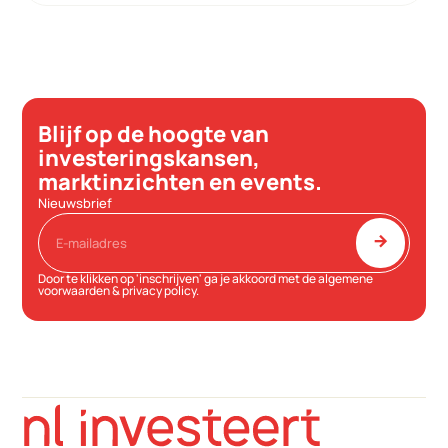
Blijf op de hoogte van
investeringskansen,
marktinzichten en events.
Nieuwsbrief
arrow_forward
Door te klikken op 'inschrijven' ga je akkoord met de
algemene
voorwaarden
&
privacy policy
.